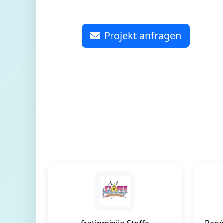
Projekt anfragen
fratinminijo Stoffe
René