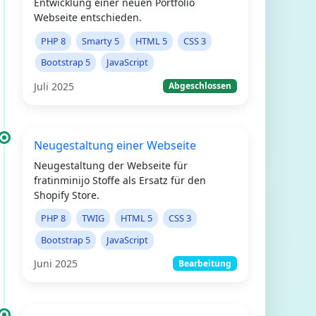
Entwicklung einer neuen Portfolio
Webseite entschieden.
PHP 8
Smarty 5
HTML 5
CSS 3
Bootstrap 5
JavaScript
Juli 2025
Abgeschlossen
Neugestaltung einer Webseite
Neugestaltung der Webseite für
fratinminijo Stoffe als Ersatz für den
Shopify Store.
PHP 8
TWIG
HTML 5
CSS 3
Bootstrap 5
JavaScript
Juni 2025
Bearbeitung