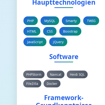
Haupttechnologien
PHP
MySQL
Smarty
TWIG
HTML
CSS
Boostrap
JavaScript
jQuery
Software
PHPStorm
Navicat
Heidi SQL
FileZilla
Docker
Framework-