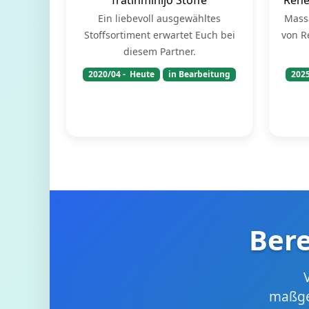
Ein liebevoll ausgewähltes
Mass
Stoffsortiment erwartet Euch bei
von R
diesem Partner.
2020/04
- Heute
in Bearbeitung
202
Bere
maßge