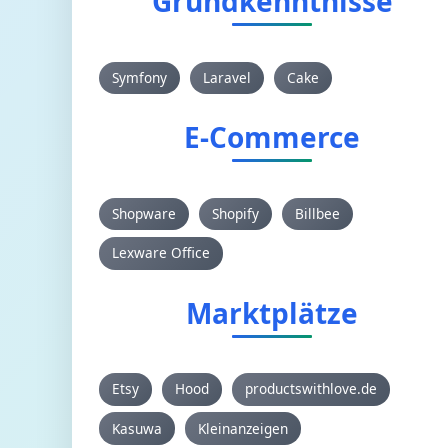
Grundkenntnisse
Symfony
Laravel
Cake
E-Commerce
Shopware
Shopify
Billbee
Lexware Office
Marktplätze
Etsy
Hood
productswithlove.de
Kasuwa
Kleinanzeigen