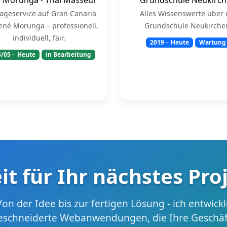
ageservice auf Gran Canaria
Alles Wissenswerte über 
ené Morunga – professionell,
Grundschule Neukirche
individuell, fair.
2019
- Heute
Wartung
5/05
- Heute
in Bearbeitung
it für Ihr nächstes Pro
Von der Idee bis zur fertigen Lösung - ich entwickl
schneiderte Webanwendungen, die Ihre Geschäft