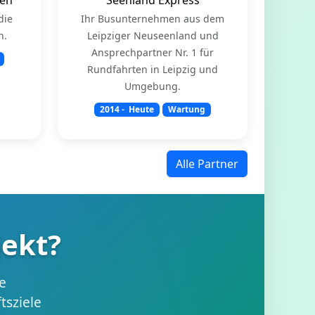
die
Ihr Busunternehmen aus dem
n.
Leipziger Neuseenland und
Ansprechpartner Nr. 1 für
Rundfahrten in Leipzig und
Umgebung.
2014
- Heute
Wartung
Alle Partner
jekt?
e
sziele